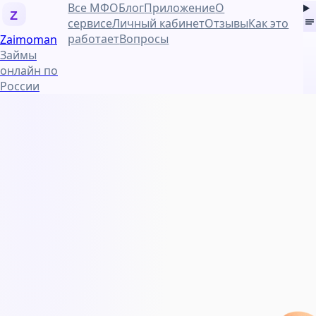
Все МФО
Блог
Приложение
О
Z
сервисе
Личный кабинет
Отзывы
Как это
работает
Вопросы
Zaimo
man
Займы
онлайн по
России