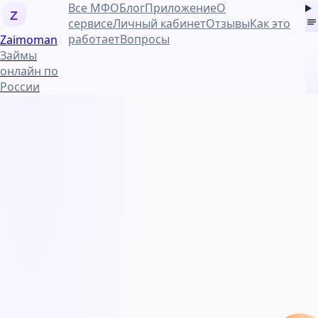
Все МФО
Блог
Приложение
О
Z
сервисе
Личный кабинет
Отзывы
Как это
работает
Вопросы
Zaimo
man
Займы
онлайн по
России